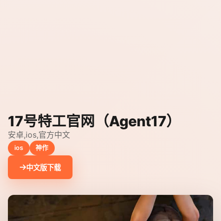
17号特工官网（Agent17）
安卓,ios,官方中文
ios
神作
中文版下载