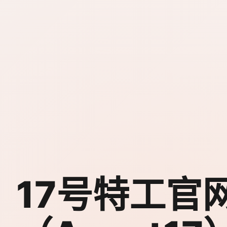
17号特工官