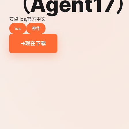
（Agent17
安卓,ios,官方中文
ios
神作
现在下载