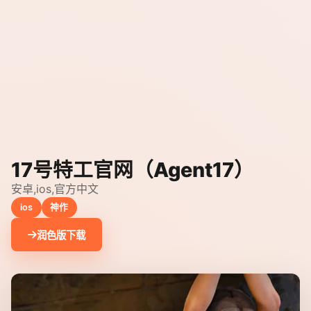
17号特工官网（Agent17）
安卓,ios,官方中文
ios
神作
润色版下载