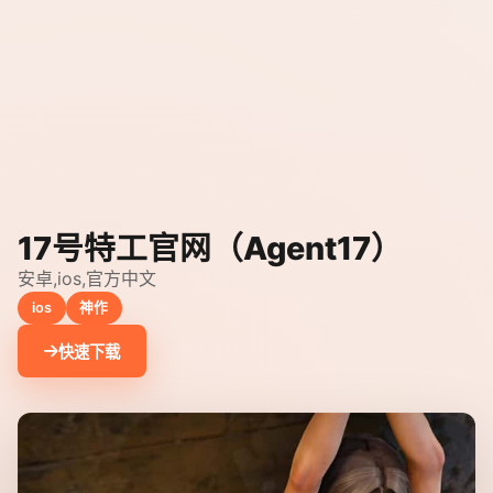
17号特工官网（Agent17）
安卓,ios,官方中文
ios
神作
快速下载