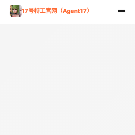
17号特工官网（Agent17）