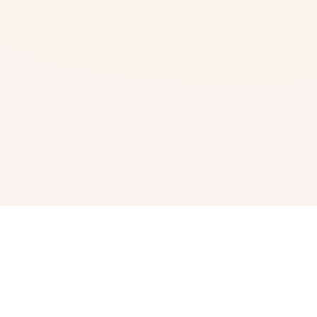
🎺 详细介绍
某年某月某日，你在车祸现场捡到了一部手机。当你打算卖