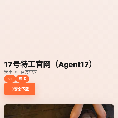
17号特工官网（Agent17）
安卓,ios,官方中文
ios
神作
安全下载