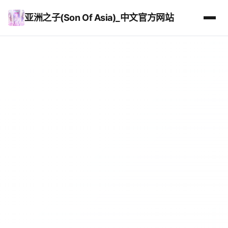
亚洲之子(Son Of Asia)_中文官方网站