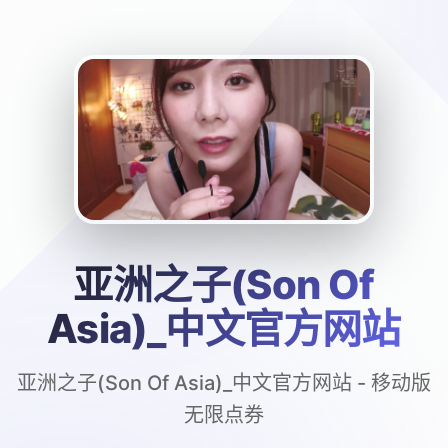
亚洲之子(Son Of
Asia)_中文官方网站
亚洲之子(Son Of Asia)_中文官方网站 - 移动版
无限点券